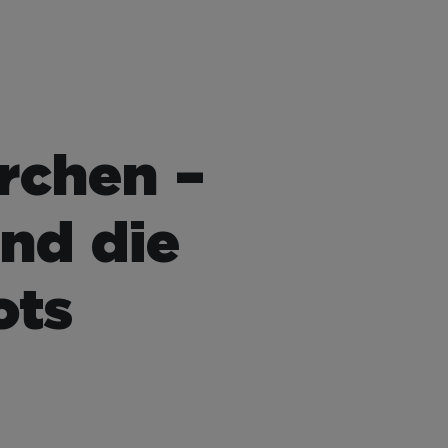
rchen –
nd die
ots