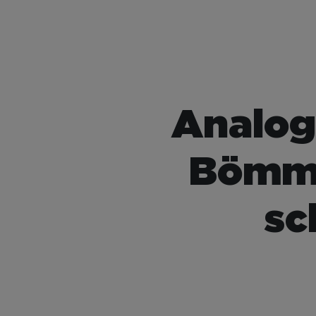
Analog
Bömms
sc