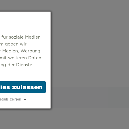
 für soziale Medien
em geben wir
le Medien, Werbung
 mit weiteren Daten
ung der Dienste
ies zulassen
etails zeigen