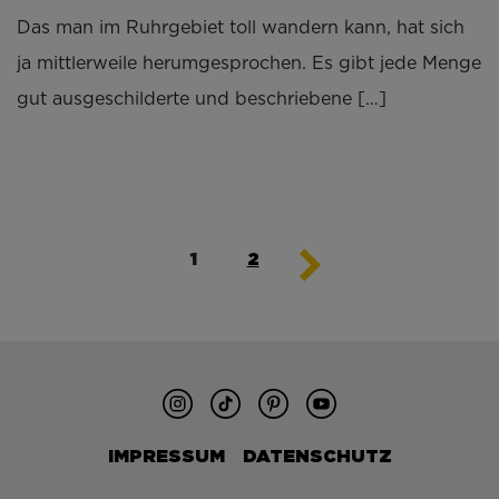
Das man im Ruhrgebiet toll wandern kann, hat sich
ja mittlerweile herumgesprochen. Es gibt jede Menge
gut ausgeschilderte und beschriebene […]
Seitennummerieru
1
2
der
Beiträge
IMPRESSUM
DATENSCHUTZ