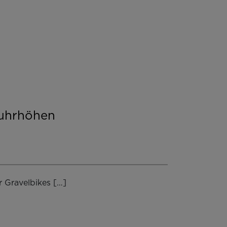
Ruhrhöhen
r Gravelbikes […]