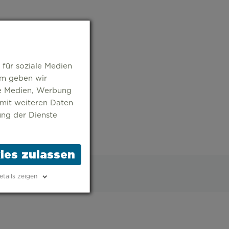
 für soziale Medien
em geben wir
le Medien, Werbung
 mit weiteren Daten
ung der Dienste
ies zulassen
etails zeigen