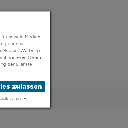
 für soziale Medien
em geben wir
le Medien, Werbung
 mit weiteren Daten
ung der Dienste
ies zulassen
etails zeigen