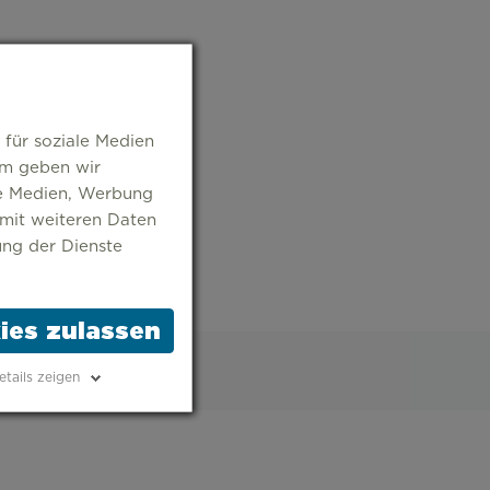
 für soziale Medien
em geben wir
le Medien, Werbung
 mit weiteren Daten
ung der Dienste
ies zulassen
etails zeigen