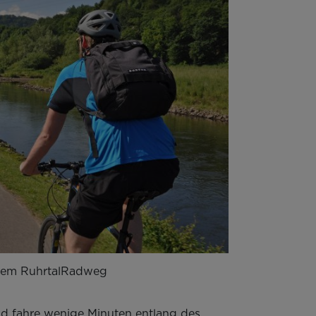
dem RuhrtalRadweg
d fahre wenige Minuten entlang des