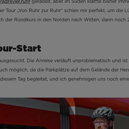
radrevier.ruhr
geradelt, aber im Süden klaffte bisher imm
ter Tour „Von Ruhr zur Ruhr“ schien mir perfekt, um die 
ch der Rundkurs in den Norden nach Witten, dann noch 
ur-Start
 ausgesucht. Die Anreise verläuft unproblematisch und is
 auch möglich, da die Parkplätze auf dem Gelände der He
 diesem Tag begleitet, und ich genehmigen uns noch eine