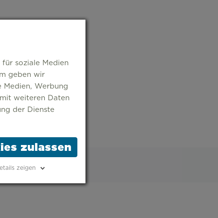
 für soziale Medien
em geben wir
le Medien, Werbung
 mit weiteren Daten
ung der Dienste
ies zulassen
etails zeigen