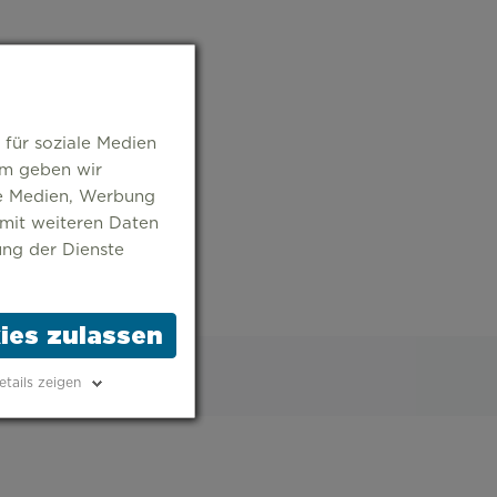
 für soziale Medien
em geben wir
le Medien, Werbung
 mit weiteren Daten
ung der Dienste
ies zulassen
etails zeigen