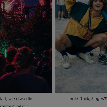
tatt, wie etwa die
Indie-Rock, Singer/
eitfestival mit