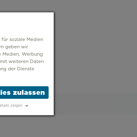
 für soziale Medien
em geben wir
le Medien, Werbung
 mit weiteren Daten
ung der Dienste
ies zulassen
etails zeigen